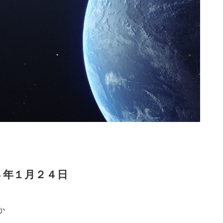
４年１月２４日
か